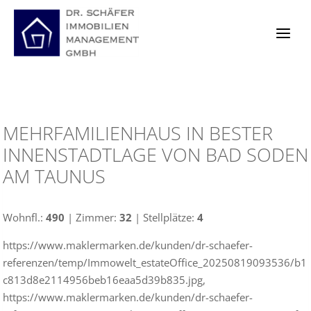
Zum
Inhalt
springen
MEHRFAMILIENHAUS IN BESTER
INNENSTADTLAGE VON BAD SODEN
AM TAUNUS
Wohnfl.:
490
| Zimmer:
32
| Stellplätze:
4
https://www.maklermarken.de/kunden/dr-schaefer-
referenzen/temp/Immowelt_estateOffice_20250819093536/b1
c813d8e2114956beb16eaa5d39b835.jpg,
https://www.maklermarken.de/kunden/dr-schaefer-