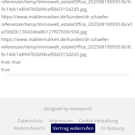
referenzen/temp/Immowelt_estateOffice_20250819093536/fc
9c14dc1e8947b5b94cef0b0315d2d3.jpg,
https://www.maklermarken.de/kunden/dr-schaefer-
referenzen/temp/Immowelt_estateOffice_20250819093536/e1
a70d20c13043dea8b127f07500c934.jpg
https://www.maklermarken.de/kunden/dr-schaefer-
referenzen/temp/Immowelt_estateOffice_20250819093536/fc
9c14dc1e8947b5b94cef0b0315d2d3.jpg
true, true
true
designed by wavepoint
Datenschutz
Impressum
Cookie-Verwaltung
Widerrufsrecht
Vertrag widerrufen
KI-Nutzung