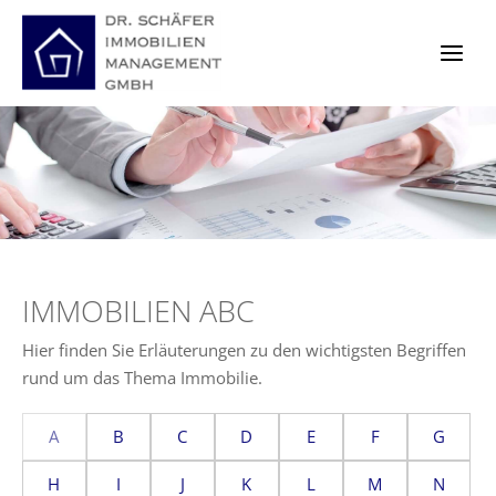
Zum
Inhalt
springen
IMMOBILIEN ABC
Hier finden Sie Erläuterungen zu den wichtigsten Begriffen
rund um das Thema Immobilie.
A
B
C
D
E
F
G
H
I
J
K
L
M
N