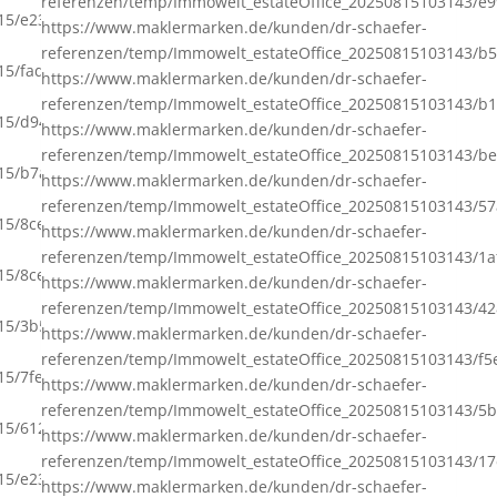
referenzen/temp/Immowelt_estateOffice_20250815103143/e
715/e23f348666d449bfa410554aab6d84b2.jpg,
https://www.maklermarken.de/kunden/dr-schaefer-
referenzen/temp/Immowelt_estateOffice_20250815103143/b
715/fad74ea2b7bf40be86e8c78a8e65390d.jpg,
https://www.maklermarken.de/kunden/dr-schaefer-
referenzen/temp/Immowelt_estateOffice_20250815103143/b
15/d945f945b5f1415eaef04b387d386cb2.jpg,
https://www.maklermarken.de/kunden/dr-schaefer-
referenzen/temp/Immowelt_estateOffice_20250815103143/
15/b7af66f1a24649869dbe3f06d25d4985.jpg,
https://www.maklermarken.de/kunden/dr-schaefer-
referenzen/temp/Immowelt_estateOffice_20250815103143/5
15/8ceb03e0779d4c678910349c3617399f.jpg,
https://www.maklermarken.de/kunden/dr-schaefer-
referenzen/temp/Immowelt_estateOffice_20250815103143/1
715/8ceda6c9fa014a5d857db5199027a712.jpg,
https://www.maklermarken.de/kunden/dr-schaefer-
referenzen/temp/Immowelt_estateOffice_20250815103143/4
715/3b5d124d4a544686b7428d82177b5b95.jpg,
https://www.maklermarken.de/kunden/dr-schaefer-
referenzen/temp/Immowelt_estateOffice_20250815103143/f
15/7fe5f288a350432d8d51306141dff366.png,
https://www.maklermarken.de/kunden/dr-schaefer-
referenzen/temp/Immowelt_estateOffice_20250815103143/5b
715/6120c910646a4bbb98cc6faf845967a1.png
https://www.maklermarken.de/kunden/dr-schaefer-
referenzen/temp/Immowelt_estateOffice_20250815103143/1
715/e23f348666d449bfa410554aab6d84b2.jpg
https://www.maklermarken.de/kunden/dr-schaefer-