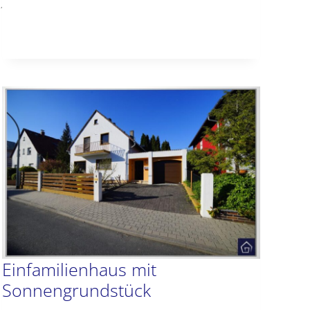
5152d95e2ee462eb2d9e4e1aeffe7aa.JPG
Einfamilienhaus mit
Sonnengrundstück