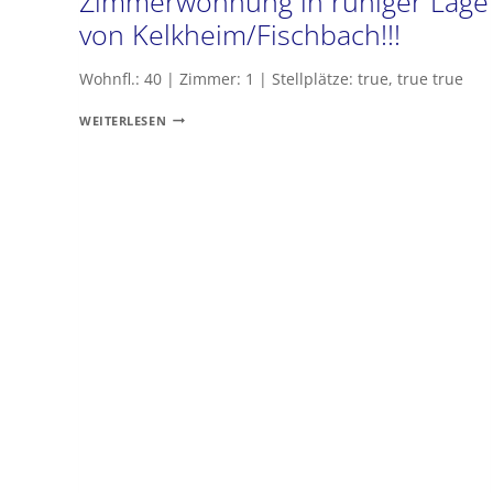
Zimmerwohnung in ruhiger Lage
von Kelkheim/Fischbach!!!
Wohnfl.: 40 | Zimmer: 1 | Stellplätze: true, true true
WOCHENENDHEIMFAHRER
WEITERLESEN
AUFGEPASST
!!!
MODERNE
1
ZIMMERWOHNUNG
IN
RUHIGER
LAGE
VON
KELKHEIM/FISCHBACH!!!