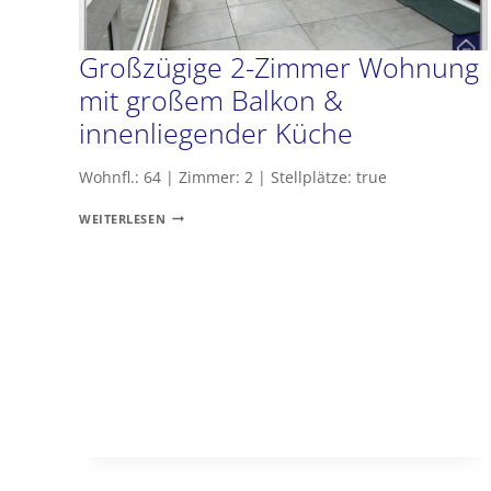
Großzügige 2-Zimmer Wohnung
mit großem Balkon &
innenliegender Küche
Wohnfl.: 64 | Zimmer: 2 | Stellplätze: true
GROSSZÜGIGE 2
WEITERLESEN
-Z
IMMER W
OHNUNG M
IT G
ROSSEM BA
LKON &
IN
NENLIEGENDER KÜ
CHE