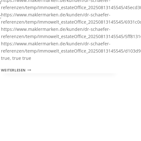
https://www.maklermarken.de/kunden/dr-schaefer-
d18787e8e89e45d4b525ec524e6a491f.png
referenzen/temp/Immowelt_estateOffice_20250813145545/45ecd
https://www.maklermarken.de/kunden/dr-schaefer-
47879d934a24e06a6d0f4f6d3960276.jpg
referenzen/temp/Immowelt_estateOffice_20250813145545/6931c0
https://www.maklermarken.de/kunden/dr-schaefer-
referenzen/temp/Immowelt_estateOffice_20250813145545/5ff813
https://www.maklermarken.de/kunden/dr-schaefer-
referenzen/temp/Immowelt_estateOffice_20250813145545/d103d9
true, true true
EINFAMILIENHAUS
WEITERLESEN
MIT
SONNENGRUNDSTÜCK