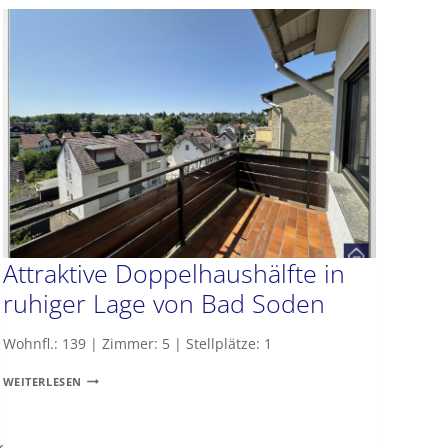
INNENSTADTLAGE
VON
BAD
SODEN
AM
TAUNUS
Attraktive Doppelhaushälfte in
ruhiger Lage von Bad Soden
Wohnfl.: 139 | Zimmer: 5 | Stellplätze: 1
ATTRAKTIVE
WEITERLESEN
DOPPELHAUSHÄLFTE
IN
RUHIGER