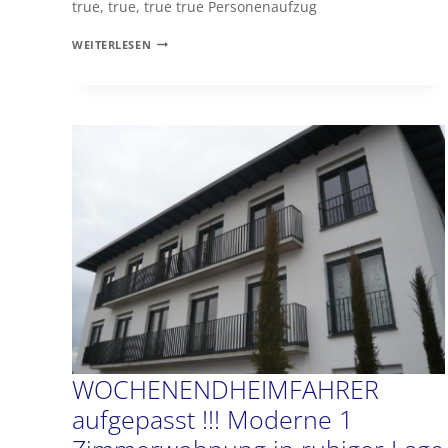
true, true, true true Personenaufzug
DAS
WEITERLESEN
SALINEN-
PALAIS
–
WOHNUNG
09
FEINSTER
NEUBAU
IN
ABSOLUTER
BESTLAGE
WOCHENENDHEIMFAHRER
aufgepasst !!! Moderne 1