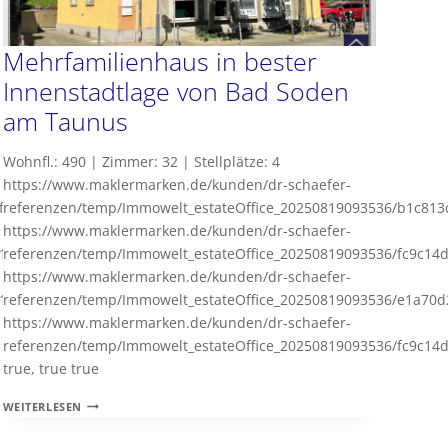
Mehrfamilienhaus in bester
Innenstadtlage von Bad Soden
am Taunus
Wohnfl.: 490 | Zimmer: 32 | Stellplätze: 4
https://www.maklermarken.de/kunden/dr-schaefer-
f58d048f864048a6f35042e4f11757.JPG,
referenzen/temp/Immowelt_estateOffice_20250819093536/b1c81
https://www.maklermarken.de/kunden/dr-schaefer-
1a13d4b405de40ed82056cf9b88a7605.JPG
referenzen/temp/Immowelt_estateOffice_20250819093536/fc9c14
https://www.maklermarken.de/kunden/dr-schaefer-
1a13d4b405de40ed82056cf9b88a7605.JPG
referenzen/temp/Immowelt_estateOffice_20250819093536/e1a70
https://www.maklermarken.de/kunden/dr-schaefer-
referenzen/temp/Immowelt_estateOffice_20250819093536/fc9c14
true, true true
MEHRFAMILIENHAUS
WEITERLESEN
IN
BESTER