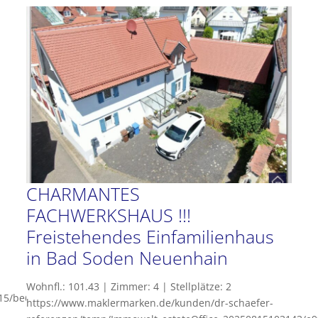
RAUMBLICKLAGE!
CHARMANTES
FACHWERKSHAUS !!!
Freistehendes Einfamilienhaus
in Bad Soden Neuenhain
Wohnfl.: 101.43 | Zimmer: 4 | Stellplätze: 2
715/be65964359cb4c6192be34b178be9e2b.jpg,
https://www.maklermarken.de/kunden/dr-schaefer-