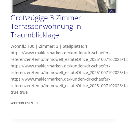
Großzügige 3 Zimmer
Terrassenwohnung in
Traumblicklage!
Wohnfl.: 130 | Zimmer: 3 | Stellplätze: 1
https://www.maklermarken.de/kunden/dr-schaefer-
referenzen/temp/Immowelt_estateOffice_20251007102026/12
https://www.maklermarken.de/kunden/dr-schaefer-
referenzen/temp/Immowelt_estateOffice_20251007102026/
https://www.maklermarken.de/kunden/dr-schaefer-
referenzen/temp/Immowelt_estateOffice_20251007102026/
true true
GROSSZÜGIGE 3
WEITERLESEN
Z
IMMER T
ERRASSENWOHNUNG I
N T