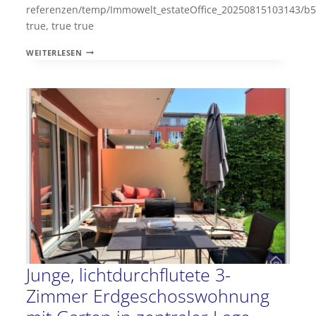
referenzen/temp/Immowelt_estateOffice_20250815103143/b
true, true true
CHARMANTES
WEITERLESEN
FACHWERKSHAUS
!!!
FREISTEHENDES
EINFAMILIENHAUS
IN
BAD
SODEN
NEUENHAIN
Junge, lichtdurchflutete 3-
Zimmer Erdgeschosswohnung