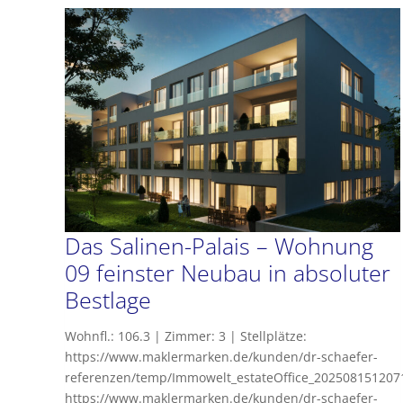
Das Salinen-Palais – Wohnung
09 feinster Neubau in absoluter
Bestlage
Wohnfl.: 106.3 | Zimmer: 3 | Stellplätze:
https://www.maklermarken.de/kunden/dr-schaefer-
referenzen/temp/Immowelt_estateOffice_20250815120
https://www.maklermarken.de/kunden/dr-schaefer-