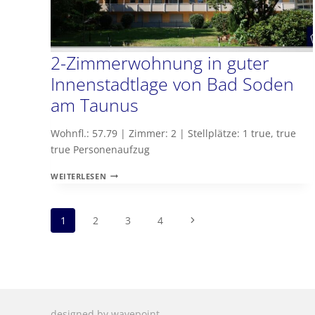
2-Zimmerwohnung in guter
Innenstadtlage von Bad Soden
am Taunus
Wohnfl.: 57.79 | Zimmer: 2 | Stellplätze: 1 true, true
true Personenaufzug
2-
WEITERLESEN
ZIMMERWOHNUNG
IN
Seitennavigation
GUTER
Nächste
1
2
3
4
INNENSTADTLAGE
VON
Seite
BAD
SODEN
AM
TAUNUS
designed by wavepoint