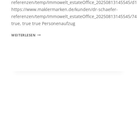
referenzen/temp/Immowelt_estateOffice_20250813145545/
https://www.maklermarken.de/kunden/dr-schaefer-
referenzen/temp/Immowelt_estateOffice_20250813145545/7
true, true true Personenaufzug
JUNGE,
WEITERLESEN
LICHTDURCHFLUTETE
3-
ZIMMER
ERDGESCHOSSWOHNUNG
MIT
GARTEN
IN
ZENTRALER
LAGE